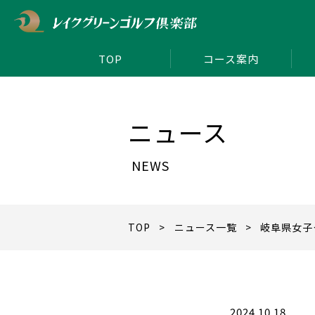
TOP
コース案内
ニュース
NEWS
TOP
>
ニュース一覧
> 岐阜県女子
2024.10.18