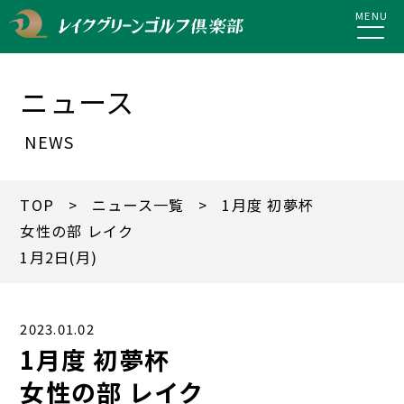
MENU
ニュース
NEWS
TOP
>
ニュース一覧
> 1月度 初夢杯
女性の部 レイク
1月2日(月)
2023.01.02
1月度 初夢杯
女性の部 レイク